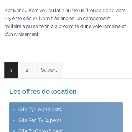
Kerliver ou Kerniver: du latin numerus (troupe de soldats
– 5 ème siècle). Nom très ancien. un campement
militaire a pu se tenir là à proximité d’une voie romaine et
d’un croisement.
Pagination
1
2
Suivant
des
publications
Les offres de location
Gîte Ty Leur (8 pers)
Gîte Pen Ty (4 pers)
Gîte Ty Goro (8 pers)