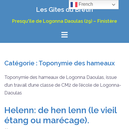
Aller
French
Les Gîtes du Bretin
au
contenu
Presqu'île de Logonna Daoulas (29) – Finistère
Catégorie :
Toponymie des hameaux
Toponymie des hameaux de Logonna Daoulas, issue
d’un travail d’une classe de CM2 de l’école de Logonna-
Daoulas
Helenn: de hen lenn (le vieil
étang ou marécage).