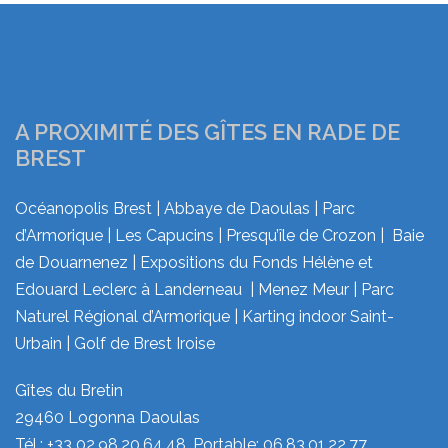
A PROXIMITÉ DES GÎTES EN RADE DE
BREST
Océanopolis Brest | Abbaye de Daoulas | Parc
d’Armorique | Les Capucins | Presqu’île de Crozon | Baie
de Douarnenez | Expositions du Fonds Hélène et
Edouard Leclerc à Landerneau | Menez Meur | Parc
Naturel Régional d’Armorique | Karting indoor Saint-
Urbain | Golf de Brest Iroise
Gîtes du Bretin
29460 Logonna Daoulas
Tél.: +33 02.98.20.64.48, Portable: 06.83.01.22.77