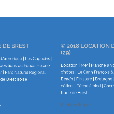
E DE BREST
© 2018 LOCATION 
(29)
d’Armorique | Les Capucins |
Location | Mer | Planche à v
xpositions du Fonds Hélène
d’hôtes | Le Cann François &
 | Parc Naturel Régional
Beac’h | Finistère | Bretagne
 de Brest Iroise
côtiers | Pêche à pied | Ch
Rade de Brest
Mentions légales
7