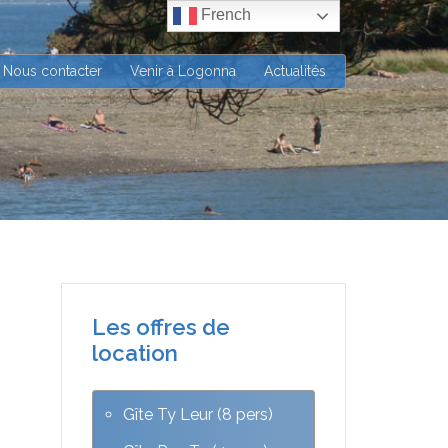
French
Nous contacter
Venir à Logonna
Actualités
Les offres de
location
Gîte Ty Leur (8 pers)