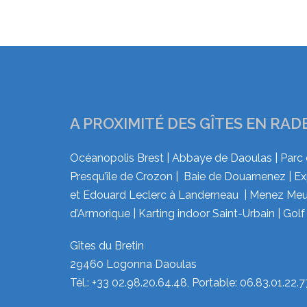
A PROXIMITÉ DES GÎTES EN RAD
Océanopolis Brest | Abbaye de Daoulas | Parc 
Presqu’île de Crozon | Baie de Douarnenez | E
et Edouard Leclerc à Landerneau | Menez Meur
d’Armorique | Karting indoor Saint-Urbain | Golf
Gîtes du Bretin
29460 Logonna Daoulas
Tél.: +33 02.98.20.64.48, Portable: 06.83.01.22.7