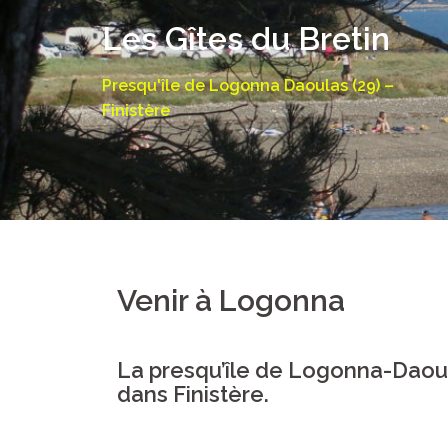
Aller
Les Gîtes du Bretin
au
contenu
Presqu'île de Logonna Daoulas (29) –
Finistère
Venir à Logonna
La presqu’île de Logonna-Daou
dans Finistère.