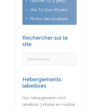
Gîte Pen Ty (4 pers)
Gîte Ty Goro (8 pers)
Photos des locations
Rechercher sur le
site
Rechercher :
Hébergements
labellisés
Nos hébergements sont
labellisés 3 étoiles en meublé