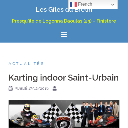
Aller
French
Les Gîtes du Bretin
au
contenu
Presqu'île de Logonna Daoulas (29) – Finistère
ACTUALITÉS
Karting indoor Saint-Urbain
PUBLIÉ
17/12/2018